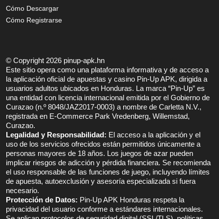
Cómo Descargar
Cómo Registrarse
© Copyright 2026 pinup-apk.hn
Este sitio opera como una plataforma informativa y de acceso a
la aplicación oficial de apuestas y casino Pin-Up APK, dirigida a
usuarios adultos ubicados en Honduras. La marca “Pin-Up” es
una entidad con licencia internacional emitida por el Gobierno de
Curazao (n.º 8048/JAZ2017-0003) a nombre de Carletta N.V.,
registrada en E-Commerce Park Vredenberg, Willemstad,
Curazao.
Legalidad y Responsabilidad:
El acceso a la aplicación y el
uso de los servicios ofrecidos están permitidos únicamente a
personas mayores de 18 años. Los juegos de azar pueden
implicar riesgos de adicción y pérdida financiera. Se recomienda
el uso responsable de las funciones de juego, incluyendo límites
de apuesta, autoexclusión y asesoría especializada si fuera
necesario.
Protección de Datos:
Pin-Up APK Honduras respeta la
privacidad del usuario conforme a estándares internacionales.
Se aplican protocolos de seguridad digital (SSL/TLS), políticas