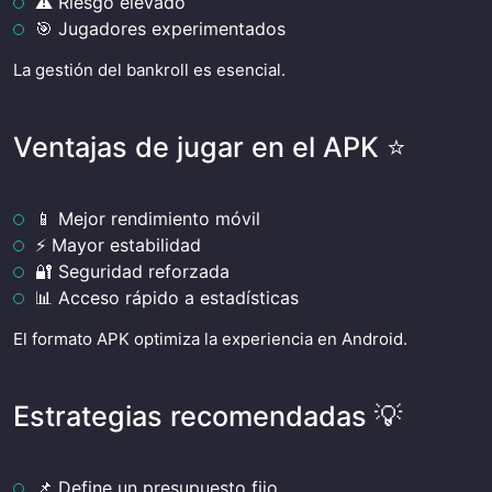
⚠️ Riesgo elevado
🎯 Jugadores experimentados
La gestión del bankroll es esencial.
Ventajas de jugar en el APK ⭐
📱 Mejor rendimiento móvil
⚡ Mayor estabilidad
🔐 Seguridad reforzada
📊 Acceso rápido a estadísticas
El formato APK optimiza la experiencia en Android.
Estrategias recomendadas 💡
📌 Define un presupuesto fijo