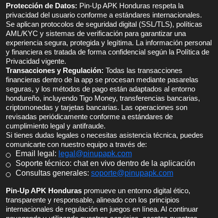
Protección de Datos:
Pin-Up APK Honduras respeta la
privacidad del usuario conforme a estándares internacionales.
Se aplican protocolos de seguridad digital (SSL/TLS), políticas
AML/KYC y sistemas de verificación para garantizar una
experiencia segura, protegida y legítima. La información personal
y financiera es tratada de forma confidencial según la Política de
Privacidad vigente.
Transacciones y Regulación:
Todas las transacciones
financieras dentro de la app se procesan mediante pasarelas
seguras, y los métodos de pago están adaptados al entorno
hondureño, incluyendo Tigo Money, transferencias bancarias,
criptomonedas y tarjetas bancarias. Las operaciones son
revisadas periódicamente conforme a estándares de
cumplimiento legal y antifraude.
Si tienes dudas legales o necesitas asistencia técnica, puedes
comunicarte con nuestro equipo a través de:
Email legal:
legal@pinupapk.com
Soporte técnico: chat en vivo dentro de la aplicación
Consultas generales:
soporte@pinupapk.com
Pin-Up APK Honduras
promueve un entorno digital ético,
transparente y responsable, alineado con los principios
internacionales de regulación en juegos en línea. Al continuar