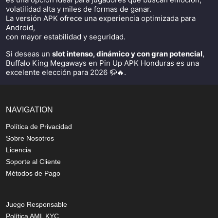
volatilidad alta y miles de formas de ganar.
La versión APK ofrece una experiencia optimizada para
Android,
con mayor estabilidad y seguridad.
Si deseas un
slot intenso, dinámico y con gran potencial
,
Buffalo King Megaways en Pin Up APK Honduras es una
excelente elección para 2026 🦬🔥.
NAVIGATION
Política de Privacidad
Sobre Nosotros
Licencia
Soporte al Cliente
Métodos de Pago
Juego Responsable
Política AML KYC