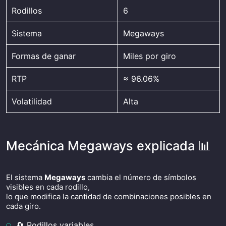
Rodillos
6
Sistema
Megaways
Formas de ganar
Miles por giro
RTP
≈ 96.06%
Volatilidad
Alta
Mecánica Megaways explicada 📊
El sistema
Megaways
cambia el número de símbolos
visibles en cada rodillo,
lo que modifica la cantidad de combinaciones posibles en
cada giro.
🔄 Rodillos variables