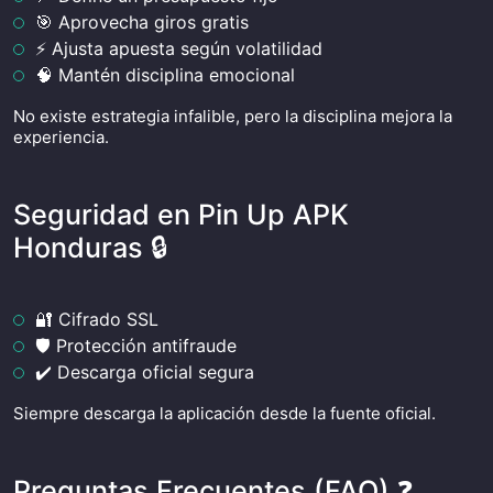
🎯 Aprovecha giros gratis
⚡ Ajusta apuesta según volatilidad
🧠 Mantén disciplina emocional
No existe estrategia infalible, pero la disciplina mejora la
experiencia.
Seguridad en Pin Up APK
Honduras 🔒
🔐 Cifrado SSL
🛡️ Protección antifraude
✔️ Descarga oficial segura
Siempre descarga la aplicación desde la fuente oficial.
Preguntas Frecuentes (FAQ) ❓