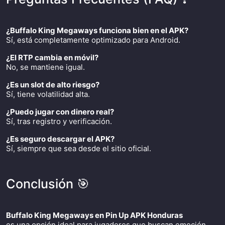
¿Buffalo King Megaways funciona bien en el APK?
Sí, está completamente optimizado para Android.
¿El RTP cambia en móvil?
No, se mantiene igual.
¿Es un slot de alto riesgo?
Sí, tiene volatilidad alta.
¿Puedo jugar con dinero real?
Sí, tras registro y verificación.
¿Es seguro descargar el APK?
Sí, siempre que sea desde el sitio oficial.
Conclusión 🎯
Buffalo King Megaways en Pin Up APK Honduras
es una opción ideal para jugadores que buscan emoción,