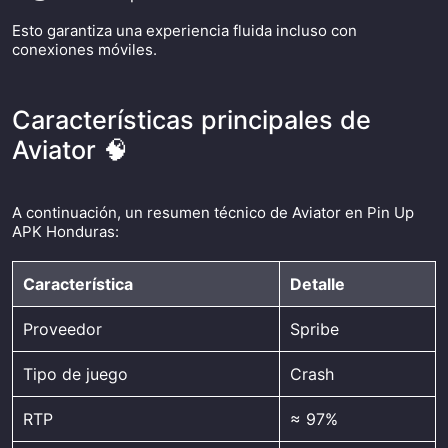
Esto garantiza una experiencia fluida incluso con
conexiones móviles.
Características principales de
Aviator 🧠
A continuación, un resumen técnico de Aviator en Pin Up
APK Honduras:
Característica
Detalle
Proveedor
Spribe
Tipo de juego
Crash
RTP
≈ 97%