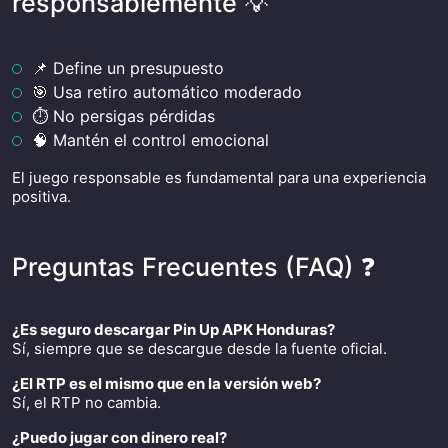
responsablemente 💡
📌 Define un presupuesto
🎯 Usa retiro automático moderado
⏱️ No persigas pérdidas
🧠 Mantén el control emocional
El juego responsable es fundamental para una experiencia
positiva.
Preguntas Frecuentes (FAQ) ❓
¿Es seguro descargar Pin Up APK Honduras?
Sí, siempre que se descargue desde la fuente oficial.
¿El RTP es el mismo que en la versión web?
Sí, el RTP no cambia.
¿Puedo jugar con dinero real?