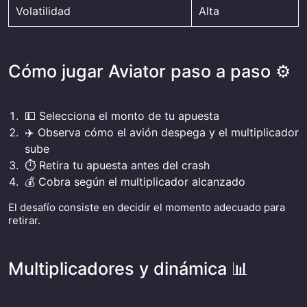
Volatilidad
Alta
Cómo jugar Aviator paso a paso ⚙️
💵 Selecciona el monto de tu apuesta
✈️ Observa cómo el avión despega y el multiplicador
sube
⏱️ Retira tu apuesta antes del crash
💰 Cobra según el multiplicador alcanzado
El desafío consiste en decidir el momento adecuado para
retirar.
Multiplicadores y dinámica 📊