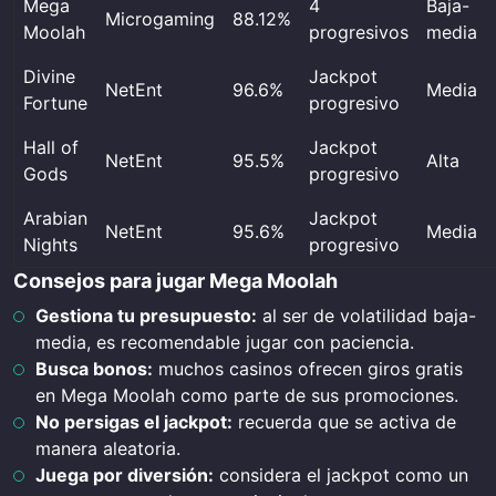
Mega
4
Baja-
Microgaming
88.12%
Moolah
progresivos
media
Divine
Jackpot
NetEnt
96.6%
Media
Fortune
progresivo
Hall of
Jackpot
NetEnt
95.5%
Alta
Gods
progresivo
Arabian
Jackpot
NetEnt
95.6%
Media
Nights
progresivo
Consejos para jugar Mega Moolah
Gestiona tu presupuesto:
al ser de volatilidad baja-
media, es recomendable jugar con paciencia.
Busca bonos:
muchos casinos ofrecen giros gratis
en Mega Moolah como parte de sus promociones.
No persigas el jackpot:
recuerda que se activa de
manera aleatoria.
Juega por diversión:
considera el jackpot como un