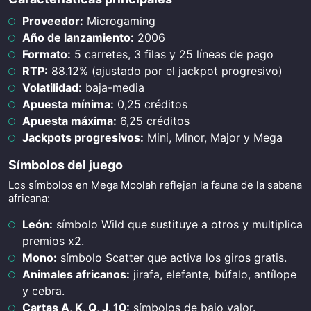
Proveedor:
Microgaming
Año de lanzamiento:
2006
Formato:
5 carretes, 3 filas y 25 líneas de pago
RTP:
88.12% (ajustado por el jackpot progresivo)
Volatilidad:
baja-media
Apuesta mínima:
0,25 créditos
Apuesta máxima:
6,25 créditos
Jackpots progresivos:
Mini, Minor, Major y Mega
Símbolos del juego
Los símbolos en Mega Moolah reflejan la fauna de la sabana
africana:
León:
símbolo Wild que sustituye a otros y multiplica
premios x2.
Mono:
símbolo Scatter que activa los giros gratis.
Animales africanos:
jirafa, elefante, búfalo, antílope
y cebra.
Cartas A, K, Q, J, 10:
símbolos de bajo valor.