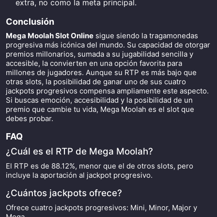
extra, no como la meta principal.
Conclusión
Mega Moolah Slot Online
sigue siendo la tragamonedas
progresiva más icónica del mundo. Su capacidad de otorgar
premios millonarios, sumada a su jugabilidad sencilla y
accesible, la convierten en una opción favorita para
millones de jugadores. Aunque su RTP es más bajo que
otras slots, la posibilidad de ganar uno de sus cuatro
jackpots progresivos compensa ampliamente este aspecto.
Si buscas emoción, accesibilidad y la posibilidad de un
premio que cambie tu vida, Mega Moolah es el slot que
debes probar.
FAQ
¿Cuál es el RTP de Mega Moolah?
El RTP es de 88.12%, menor que el de otros slots, pero
incluye la aportación al jackpot progresivo.
¿Cuántos jackpots ofrece?
Ofrece cuatro jackpots progresivos: Mini, Minor, Major y
Mega.