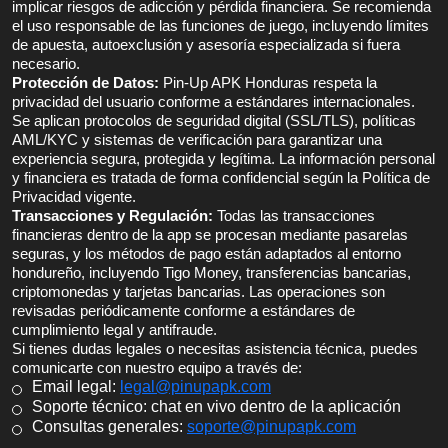
implicar riesgos de adicción y pérdida financiera. Se recomienda
el uso responsable de las funciones de juego, incluyendo límites
de apuesta, autoexclusión y asesoría especializada si fuera
necesario.
Protección de Datos:
Pin-Up APK Honduras respeta la
privacidad del usuario conforme a estándares internacionales.
Se aplican protocolos de seguridad digital (SSL/TLS), políticas
AML/KYC y sistemas de verificación para garantizar una
experiencia segura, protegida y legítima. La información personal
y financiera es tratada de forma confidencial según la Política de
Privacidad vigente.
Transacciones y Regulación:
Todas las transacciones
financieras dentro de la app se procesan mediante pasarelas
seguras, y los métodos de pago están adaptados al entorno
hondureño, incluyendo Tigo Money, transferencias bancarias,
criptomonedas y tarjetas bancarias. Las operaciones son
revisadas periódicamente conforme a estándares de
cumplimiento legal y antifraude.
Si tienes dudas legales o necesitas asistencia técnica, puedes
comunicarte con nuestro equipo a través de:
Email legal:
legal@pinupapk.com
Soporte técnico: chat en vivo dentro de la aplicación
Consultas generales:
soporte@pinupapk.com